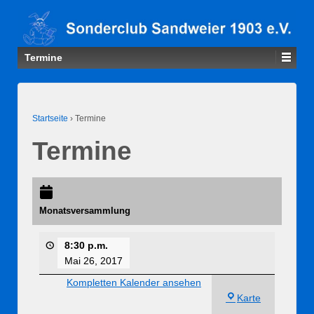
Termine
Startseite
›
Termine
Termine
Monatsversammlung
8:30 p.m.
Mai 26, 2017
Kompletten Kalender ansehen
FV
Karte
Sandweier