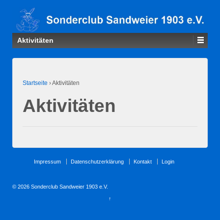
Aktivitäten
Startseite
›
Aktivitäten
Aktivitäten
Impressum
Datenschutzerklärung
Kontakt
Login
© 2026
Sonderclub Sandweier 1903 e.V.
↑